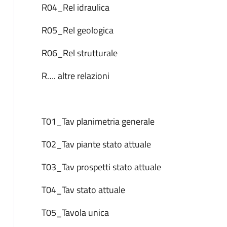
R04_Rel idraulica
R05_Rel geologica
R06_Rel strutturale
R…. altre relazioni
T01_Tav planimetria generale
T02_Tav piante stato attuale
T03_Tav prospetti stato attuale
T04_Tav stato attuale
T05_Tavola unica