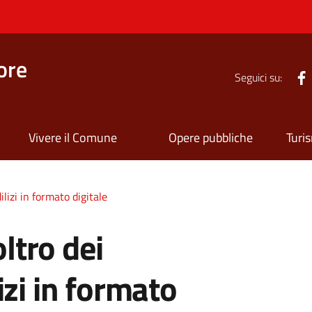
ore
Seguici su:
Vivere il Comune
Opere pubbliche
Turi
ilizi in formato digitale
oltro dei
izi in formato