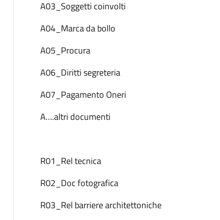
A03_Soggetti coinvolti
A04_Marca da bollo
A05_Procura
A06_Diritti segreteria
A07_Pagamento Oneri
A….altri documenti
R01_Rel tecnica
R02_Doc fotografica
R03_Rel barriere architettoniche