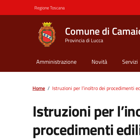
Vai ai contenuti
Vai al footer
Regione Toscana
Comune di Camai
Provincia di Lucca
Amministrazione
Novità
Servizi
Contenuti in evidenza
Home
/
Istruzioni per l’inoltro dei procedimenti ed
Istruzioni per l’in
procedimenti edil