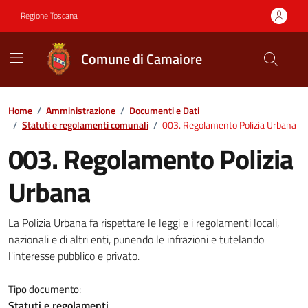
Vai ai contenuti
Vai al footer
Regione Toscana
Comune di Camaiore
Contenuti in evidenza
Home
/
Amministrazione
/
Documenti e Dati
/
Statuti e regolamenti comunali
/
003. Regolamento Polizia Urbana
003. Regolamento Polizia
Urbana
Dettagli del documento
La Polizia Urbana fa rispettare le leggi e i regolamenti locali,
nazionali e di altri enti, punendo le infrazioni e tutelando
l'interesse pubblico e privato.
Tipo documento:
Statuti e regolamenti