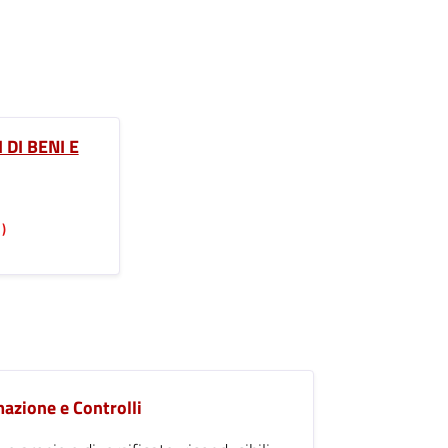
DI BENI E
)
azione e Controlli