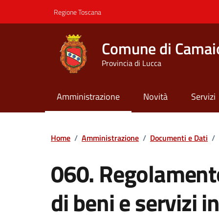
Vai ai contenuti
Vai al footer
Regione Toscana
Comune di Camai
Provincia di Lucca
Amministrazione
Novità
Servizi
Contenuti in evidenza
Home
/
Amministrazione
/
Documenti e Dati
/
060. Regolamento 
di beni e servizi 