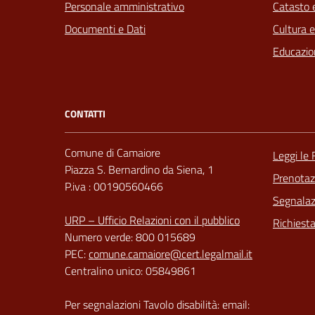
Personale amministrativo
Catasto e
Documenti e Dati
Cultura 
Educazio
CONTATTI
Comune di Camaiore
Leggi le
Piazza S. Bernardino da Siena, 1
Prenota
P.iva : 00190560466
Segnalazi
URP – Ufficio Relazioni con il pubblico
Richiest
Numero verde: 800 015689
PEC:
comune.camaiore@cert.legalmail.it
Centralino unico: 05849861
Per segnalazioni Tavolo disabilità: email: