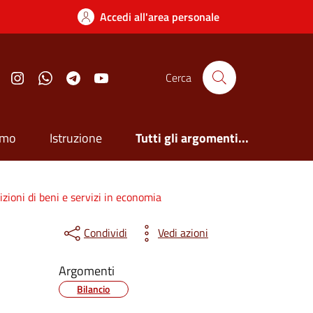
Accedi all'area personale
Facebook
Instagram
Whatsapp
Telegram
YouTube
Cerca
smo
Istruzione
Tutti gli argomenti...
zioni di beni e servizi in economia
Condividi
Vedi azioni
Argomenti
Bilancio