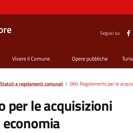
ore
Seguici su:
Vivere il Comune
Opere pubbliche
Turi
Statuti e regolamenti comunali
/
060. Regolamento per le acquisi
per le acquisizioni
in economia