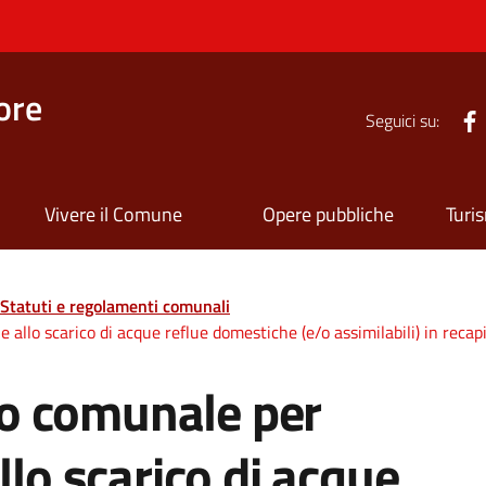
ore
Seguici su:
Vivere il Comune
Opere pubbliche
Turi
Statuti e regolamenti comunali
llo scarico di acque reflue domestiche (e/o assimilabili) in recapi
o comunale per
llo scarico di acque