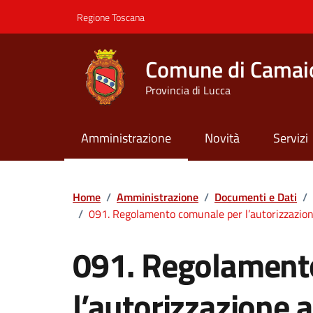
Vai ai contenuti
Vai al footer
Regione Toscana
Comune di Camai
Provincia di Lucca
Amministrazione
Novità
Servizi
Contenuti in evidenza
Home
/
Amministrazione
/
Documenti e Dati
/
/
091. Regolamento comunale per l’autorizzazione a
091. Regolament
l’autorizzazione a