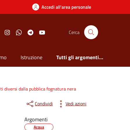
Accedi all'area personale
Facebook
Instagram
Whatsapp
Telegram
YouTube
Cerca
smo
Istruzione
Tutti gli argomenti...
ti diversi dalla pubblica fognatura nera
Condividi
Vedi azioni
Argomenti
Acqua