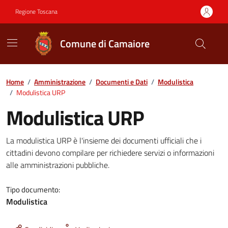
Vai ai contenuti
Vai al footer
Regione Toscana
Comune di Camaiore
Contenuti in evidenza
Home
/
Amministrazione
/
Documenti e Dati
/
Modulistica
/
Modulistica URP
Modulistica URP
Dettagli del documento
La modulistica URP è l'insieme dei documenti ufficiali che i
cittadini devono compilare per richiedere servizi o informazioni
alle amministrazioni pubbliche.
Tipo documento:
Modulistica