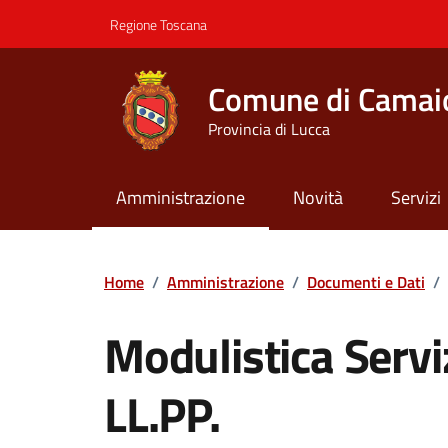
Vai ai contenuti
Vai al footer
Regione Toscana
Comune di Camai
Provincia di Lucca
Amministrazione
Novità
Servizi
Contenuti in evidenza
Home
/
Amministrazione
/
Documenti e Dati
/
Modulistica Servi
LL.PP.