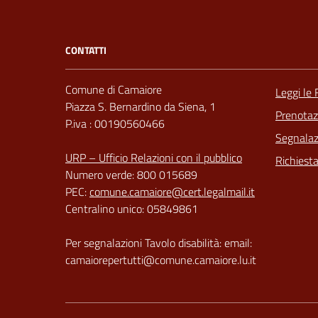
CONTATTI
Comune di Camaiore
Leggi le
Piazza S. Bernardino da Siena, 1
Prenota
P.iva : 00190560466
Segnalazi
URP – Ufficio Relazioni con il pubblico
Richiest
Numero verde: 800 015689
PEC:
comune.camaiore@cert.legalmail.it
Centralino unico: 05849861
Per segnalazioni Tavolo disabilità: email:
camaiorepertutti@comune.camaiore.lu.it