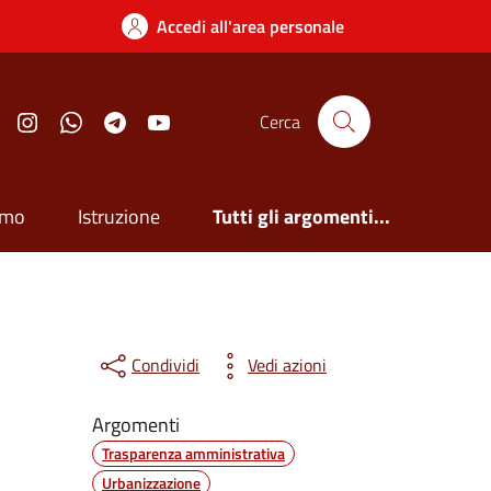
Accedi all'area personale
Facebook
Instagram
Whatsapp
Telegram
YouTube
Cerca
smo
Istruzione
Tutti gli argomenti...
Condividi
Vedi azioni
Argomenti
Trasparenza amministrativa
Urbanizzazione