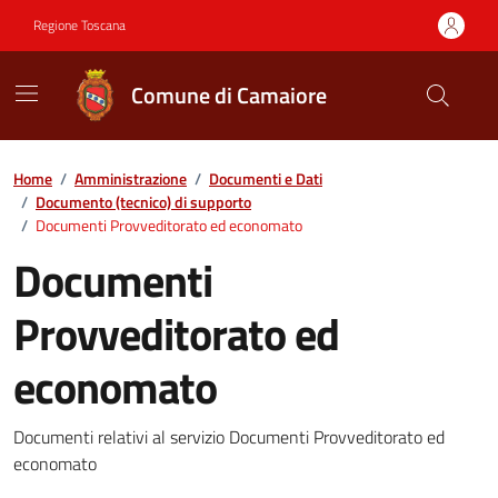
Vai ai contenuti
Vai al footer
Regione Toscana
Comune di Camaiore
Contenuti in evidenza
Home
/
Amministrazione
/
Documenti e Dati
/
Documento (tecnico) di supporto
/
Documenti Provveditorato ed economato
Documenti
Provveditorato ed
economato
Dettagli del documento
Documenti relativi al servizio Documenti Provveditorato ed
economato