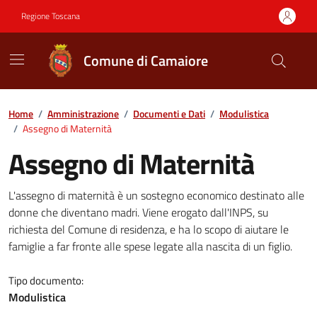
Vai ai contenuti
Vai al footer
Regione Toscana
Comune di Camaiore
Contenuti in evidenza
Home
/
Amministrazione
/
Documenti e Dati
/
Modulistica
/
Assegno di Maternità
Assegno di Maternità
Dettagli del documento
L'assegno di maternità è un sostegno economico destinato alle
donne che diventano madri. Viene erogato dall'INPS, su
richiesta del Comune di residenza, e ha lo scopo di aiutare le
famiglie a far fronte alle spese legate alla nascita di un figlio.
Tipo documento:
Modulistica