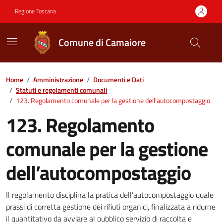
Vai ai contenuti
Vai al footer
Regione Toscana
Comune di Camaiore
Contenuti in evidenza
Home
/
Amministrazione
/
Documenti e Dati
/
Statuti e regolamenti comunali
/
123. Regolamento comunale per la gestione dell’autocompostaggio
123. Regolamento
comunale per la gestione
dell’autocompostaggio
Dettagli del documento
Il regolamento disciplina la pratica dell’autocompostaggio quale
prassi di corretta gestione dei rifiuti organici, finalizzata a ridurne
il quantitativo da avviare al pubblico servizio di raccolta e